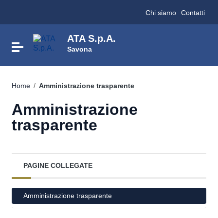
Vai ai contenuti
Chi siamo
Contatti
Vai al menu di navigazione
Vai al footer
ATA S.p.A.
Attiva / disattiva la navigazione
Savona
Home
/
Amministrazione trasparente
Amministrazione
trasparente
PAGINE COLLEGATE
Amministrazione trasparente