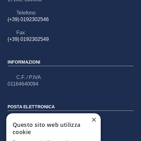
Telefono
(+39) 0192302546
Fax
(+39) 0192302549
INFORMAZIONI
C.F. / P.IVA
01164640094
POSTA ELETTRONICA
×
PEC
Questo sito web utilizza
protocollo.ataspa@pec.it
cookie