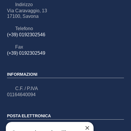
Indirizzo
Via Caravaggio, 13
17100, Savona
Telefono
(+39) 0192302546
Fax
(+39) 0192302549
INFORMAZIONI
C.F. / P.IVA
01164640094
POSTA ELETTRONICA
×
PEC