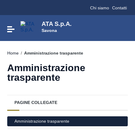
Vai ai contenuti
Chi siamo
Contatti
Vai al menu di navigazione
Vai al footer
ATA S.p.A.
Attiva / disattiva la navigazione
Savona
Home
/
Amministrazione trasparente
Amministrazione
trasparente
PAGINE COLLEGATE
Amministrazione trasparente